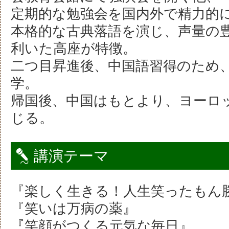
定期的な勉強会を国内外で精力的
本格的な古典落語を演じ、声量の
利いた高座が特徴。
二つ目昇進後、中国語習得のため
学。
帰国後、中国はもとより、ヨーロ
じる。
講演テーマ
『楽しく生きる！人生笑ったもん
『笑いは万病の薬』
『笑顔がつくる元気な毎日』