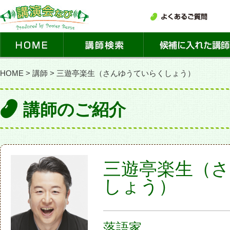
HOME
>
講師
>
三遊亭楽生（さんゆうていらくしょう）
講師のご紹介
三遊亭楽生（
しょう）
落語家