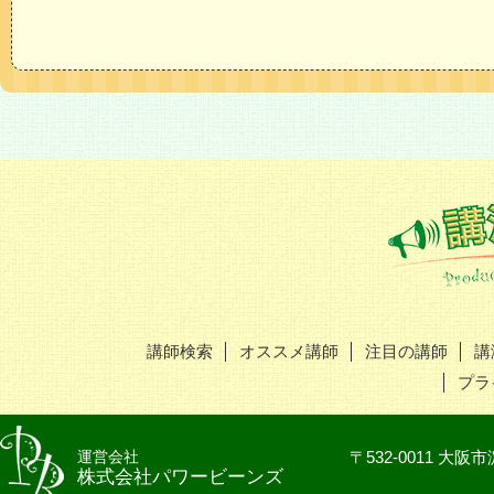
講師検索
オススメ講師
注目の講師
講
プラ
運営会社
〒532-0011 
株式会社パワービーンズ