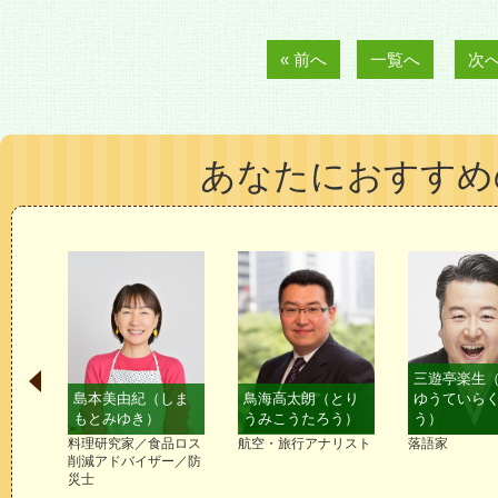
候補リストを見る
« 前へ
一覧へ
次へ
あなたにおすすめ
三遊亭楽生
てか
島本美由紀（しま
鳥海高太朗（とり
ゆうていら
もとみゆき）
うみこうたろう）
う）
料理研究家／食品ロス
航空・旅行アナリスト
落語家
削減アドバイザー／防
災士