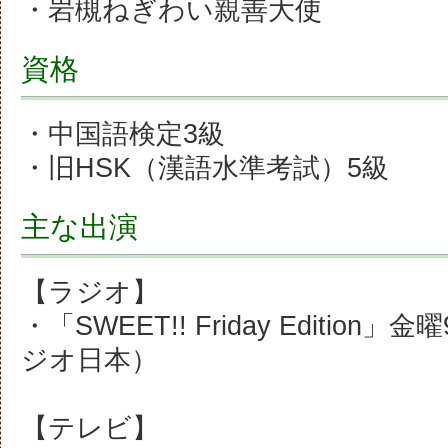
・岩槻ねぎわい親善大使
資格
・中国語検定3級
・旧HSK（漢語水準考試）5級
主な出演
【ラジオ】
・「SWEET!! Friday Edition」
ジオ日本）
【テレビ】