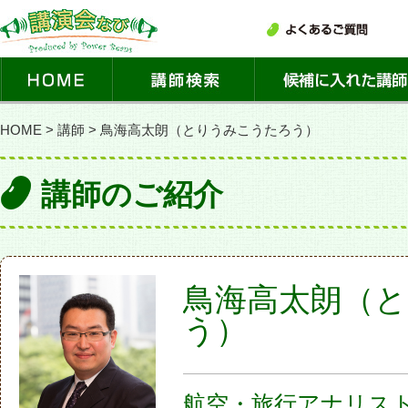
HOME
>
講師
>
鳥海高太朗（とりうみこうたろう）
講師のご紹介
鳥海高太朗（
う）
航空・旅行アナリス