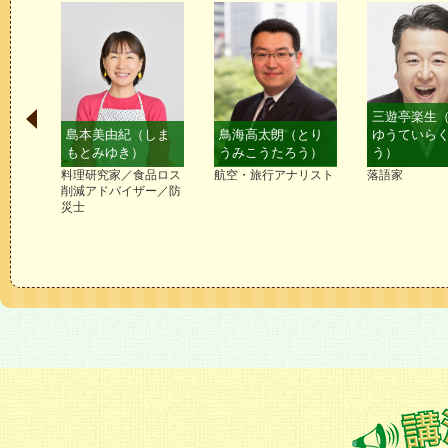
候補リストを見る
三遊亭楽生
てか
島本美由紀（しま
鳥海高太朗（とり
ゆうていら
もとみゆき）
うみこうたろう）
う）
料理研究家／食品ロス
航空・旅行アナリスト
落語家
削減アドバイザー／防
災士