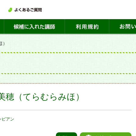
ほ）
美穂（てらむらみほ）
ンピアン