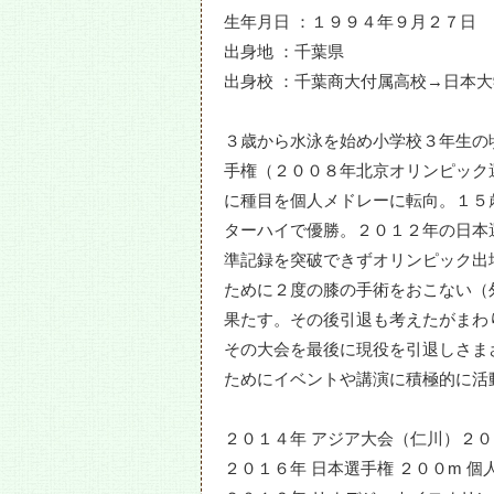
生年月日 ：１９９４年９月２７日
出身地 ：千葉県
出身校 ：千葉商大付属高校→日本大
３歳から水泳を始め小学校３年生の
手権（２００８年北京オリンピック
に種目を個人メドレーに転向。１５
ターハイで優勝。２０１２年の日本
準記録を突破できずオリンピック出
ために２度の膝の手術をおこない（
果たす。その後引退も考えたがまわ
その大会を最後に現役を引退しさま
ためにイベントや講演に積極的に活
２０１４年 アジア大会（仁川）２
２０１６年 日本選手権 ２００m 個