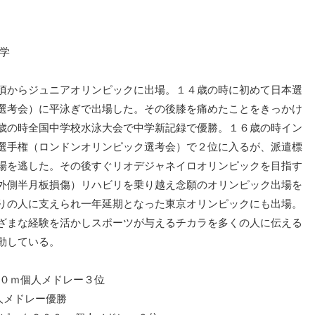
学
頃からジュニアオリンピックに出場。１４歳の時に初めて日本選
選考会）に平泳ぎで出場した。その後膝を痛めたことをきっかけ
歳の時全国中学校水泳大会で中学新記録で優勝。１６歳の時イン
選手権（ロンドンオリンピック選考会）で２位に入るが、派遣標
場を逃した。その後すぐリオデジャネイロオリンピックを目指す
外側半月板損傷）リハビリを乗り越え念願のオリンピック出場を
りの人に支えられ一年延期となった東京オリンピックにも出場。
ざまな経験を活かしスポーツが与えるチカラを多くの人に伝える
動している。
００ｍ個人メドレー３位
5名まで候補に入れることが可能です
人メドレー優勝