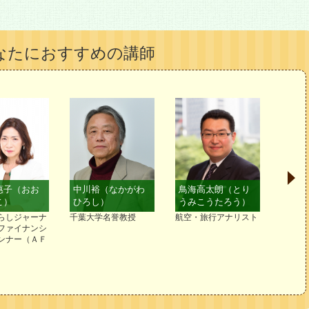
なたにおすすめの講師
惠子（おお
中川裕（なかがわ
鳥海高太朗（とり
伊藤
こ）
ひろし）
うみこうたろう）
まな
らしジャーナ
千葉大学名誉教授
航空・旅行アナリスト
日本初
ファイナンシ
／北京
ンナー（ＡＦ
リンピ
表／義
スト