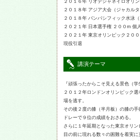
２０１６年 リオデジャネイロオリン
候
２０１８年 アジア大会（ジャカルタ
２０１８年 パンパシフィック水泳
２０２１年 日本選手権 ２００m 個
２０２１年 東京オリンピック２００
現役引退
講演テーマ
『頑張ったからこそ見える景色（学
２０１２年ロンドンオリンピック選
場を逃す。
その後２度の膝（半月板）の膝の手
ドレーで９位の成績をおさめる。
さらに１年延期となった東京オリン
目の前に現れる数々の困難を着実に