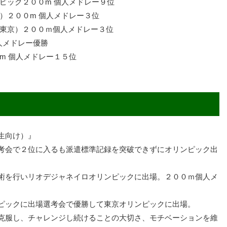
ピック２００m 個人メドレー９位
補リストを見る
閉じ
）２００m 個人メドレー３位
（東京）２００ｍ個人メドレー３位
人メドレー優勝
m 個人メドレー１５位
生向け）』
考会で２位に入るも派遣標準記録を突破できずにオリンピック出
術を行いリオデジャネイロオリンピックに出場。２００ｍ個人メ
ピックに出場選考会で優勝して東京オリンピックに出場。
克服し、チャレンジし続けることの大切さ、モチベーションを維