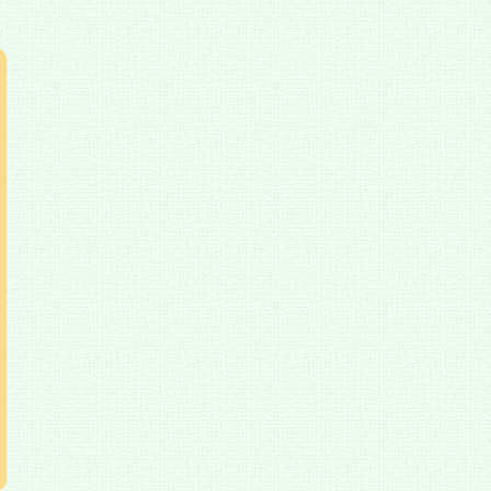
三遊亭楽生（さん
真波（いとう
和田明日香（わだ
ゆうていらくしょ
益
み）
あすか）
う）
な
の義手の看護師
料理家／食育インスト
落語家
スポ
･ロンドンパラ
ラクター
女子
ック競泳日本代
日本
手のバイオリニ