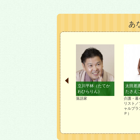
あ
紀（やす
北田雄夫（きただ
立川平林（たてか
太田差
）
たかお）
わひらりん）
たさえ
法人
アドベンチャーランナ
落語家
介護・暮
or People副
ー
リスト／
トジャーナ
ャルプラ
Ｐ）