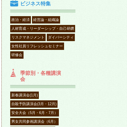
ビジネス特集
政治・経済
経営論・組織論
人材育成・リーダーシップ・自己研鑽
リスクマネジメント
ダイバーシティ
女性社員リフレッシュセミナー
研修会
季節別・各種講演
会
新春講演会(1月)
自殺予防講演会(3月・12月)
安全大会（5月・6月・7月）
男女共同参画講演会（6月）