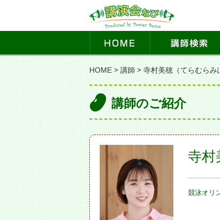
HOME
>
講師
>
寺村美穂（てらむらみ
講師のご紹介
寺村
競泳オリ