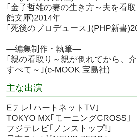
｢金子哲雄の妻の生き方～夫を看取っ
館文庫)2014年
5名まで候
｢死後のプロデュース｣(PHP新書)2
候補リストを見る
―編集制作・執筆―
｢親の看取り～親が倒れてから、
すべて～｣(e-MOOK 宝島社)
主な出演
Eテレ｢ハートネットTV｣
TOKYO MX｢モーニングCROSS｣
フジテレビ｢ノンストップ!｣