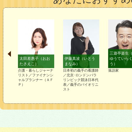
三遊亭楽生（さん
太田差惠子（おお
伊藤真波（いとう
ゆうていらくしょ
たさえこ）
まなみ）
う）
介護・暮らしジャーナ
日本初の義手の看護師
落語家
リスト／ファイナンシ
／北京･ロンドンパラ
ャルプランナー（ＡＦ
リンピック競泳日本代
Ｐ）
表／義手のバイオリニ
スト