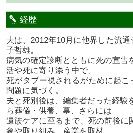
経歴
夫は、2012年10月に他界した流
子哲雄。
病気の確定診断とともに死の宣告
活や死に寄り添う中で、
死がタブー視されるがために起こ
問題に気づく。
夫と死別後は、編集者だった経験
ら葬儀・供養、墓、さらには
遺族ケアに至るまで、死の前後に
象や取り組み、産業を取材。