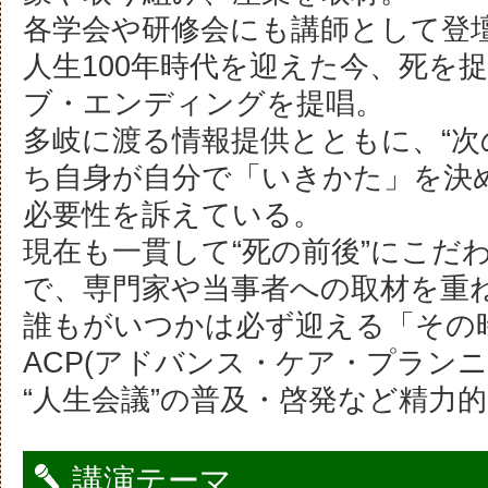
各学会や研修会にも講師として登
人生100年時代を迎えた今、死を
ブ・エンディングを提唱。
多岐に渡る情報提供とともに、“次
ち自身が自分で「いきかた」を決
必要性を訴えている。
現在も一貫して“死の前後”にこだ
で、専門家や当事者への取材を重
誰もがいつかは必ず迎える「その
ACP(アドバンス・ケア・プランニ
“人生会議”の普及・啓発など精力
講演テーマ