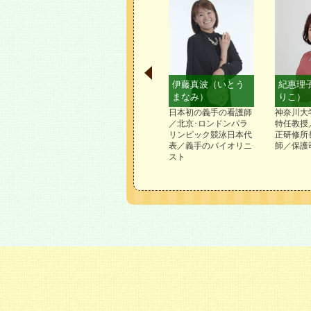
恵（かと
北田雄夫（きただ
伊藤真波（いとう
紀惠理
）
たかお）
まなみ）
りこ）
スロン選手
アドベンチャーランナ
日本初の義手の看護師
神奈川大
ー
／北京･ロンドンパラ
特任教授
リンピック競泳日本代
正研修所
表／義手のバイオリニ
師／保護
スト