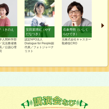
子（きのえ
安田菜津紀（やす
石倉秀明（いしく
渡部
だなつき）
らひでき）
べよ
学人間科学部
認定NPO法人
元株式会社キャスター
戦場カ
／元法務省矯
Dialogue for People副
取締役CRO
ーナリ
長／公認心理
代表／フォトジャーナ
司
リスト