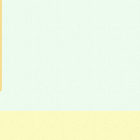
陽一（わたな
柳家花緑（やなぎ
高橋美江（たかは
村
ういち）
やかろく）
し みえ）
み
メラマン／ジャ
落語家
美容師／元ヤングケア
元Ｎ
スト
ラー当事者
ブア