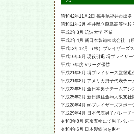
昭和42年11月2日 福井県福井市出身
昭和61年3月 福井県立藤島高等学校
平成2年3月 筑波大学 卒業
平成2年4月 新日本製鐵株式会社 （
平成12年12月 （株）ブレイザーズ
平成16年5月 現役引退 堺ブレイザ
平成17年度 Vリーグ優勝
平成21年5月 堺ブレイザーズ監督退
平成21年8月 アメリカ男子代表チ
平成23年5月 全日本男子チームア
平成25年2月 新日鐵住金㈱大阪支社
平成28年4月 ㈱ブレイザーズスポ
平成29年4月 日本代表男子バレー
令和3年8月 東京五輪にて男子バレー
候
令和4年6月 日本製鉄㈱を退社