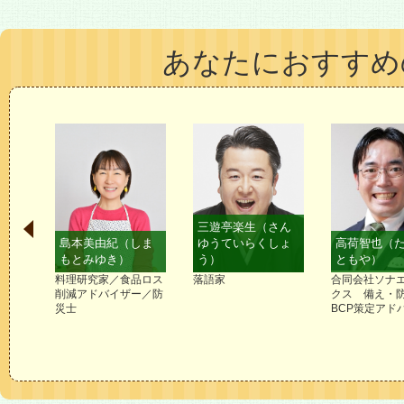
あなたにおすすめ
三遊亭楽生（さん
てか
島本美由紀（しま
ゆうていらくしょ
高荷智也（
もとみゆき）
う）
ともや）
料理研究家／食品ロス
落語家
合同会社ソナ
削減アドバイザー／防
クス 備え・
災士
BCP策定アド