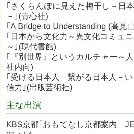
｢さくらんぼに見えた梅干し－日
－｣(青心社)
｢A Bridge to Understanding 
｢日本から文化力～異文化コミュニ
～｣(現代書館)
｢『別世界』というカルチャー～人
社内向)
｢受ける日本人 繋がる日本人－
信力｣(出版芸術社)
主な出演
KBS京都｢おもてなし京都案内 JEF