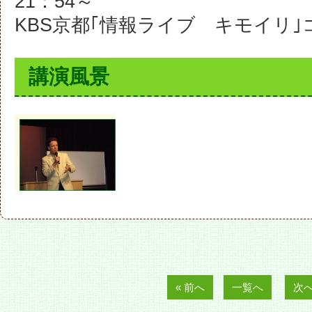
21：54～
5名まで候
KBS京都｢情報ライブ キモイリ｣
候補リストを見る
講演風景
« 前へ
一覧へ
次へ