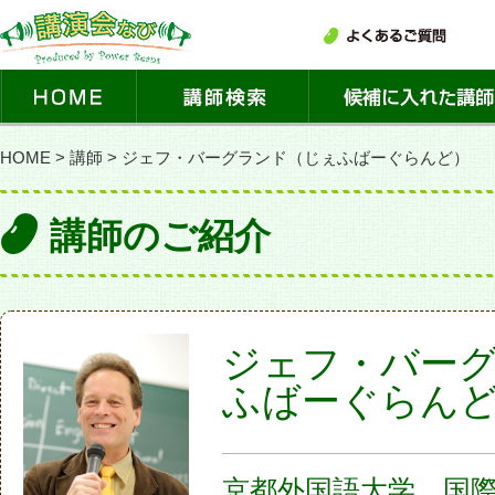
HOME
>
講師
>
ジェフ・バーグランド（じぇふばーぐらんど）
講師のご紹介
ジェフ・バー
ふばーぐらん
京都外国語大学 国