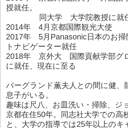
授就任。
同大学 大学院教授に就
2014年 4月京都国際観光大使
2017年 5月Panasonic日本
トナビゲーター就任
2018年 京外大 国際貢献学部
に就任、現在に至る
バーグランド薫夫人との間に健、
息子がいる。
趣味は尺八、お皿洗い・掃除、ジ
京都在住50年。同志社大学での高
と、大学の指導では25年以上のキ