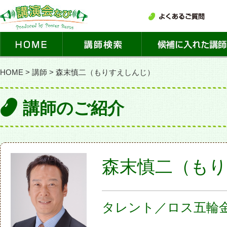
HOME
>
講師
>
森末慎二（もりすえしんじ）
講師のご紹介
森末慎二（も
タレント／ロス五輪