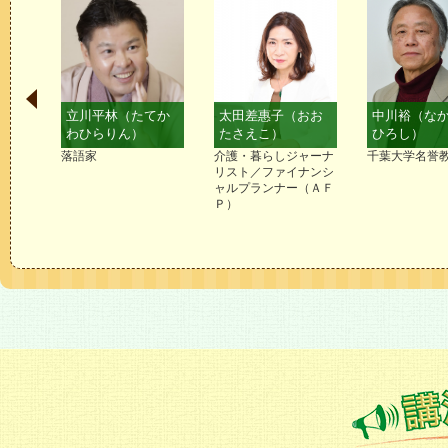
ただ
立川平林（たてか
太田差惠子（おお
中川裕（な
わひらりん）
たさえこ）
ひろし）
ランナ
落語家
介護・暮らしジャーナ
千葉大学名誉
リスト／ファイナンシ
ャルプランナー（ＡＦ
Ｐ）