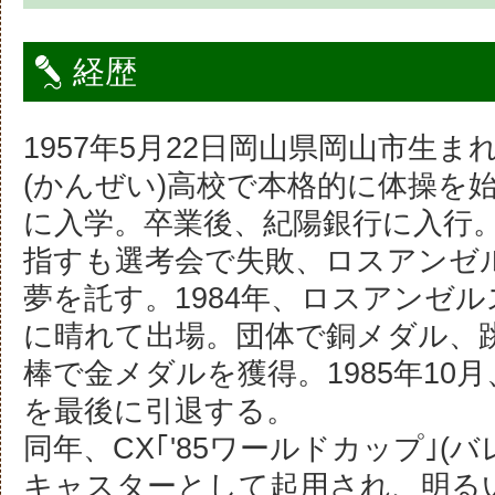
経歴
1957年5月22日岡山県岡山市生
(かんぜい)高校で本格的に体操を
に入学。卒業後、紀陽銀行に入行
指すも選考会で失敗、ロスアンゼ
夢を託す。1984年、ロスアンゼ
に晴れて出場。団体で銅メダル、
棒で金メダルを獲得。1985年10
を最後に引退する。
同年、CX｢'85ワールドカップ｣(
キャスターとして起用され、明る