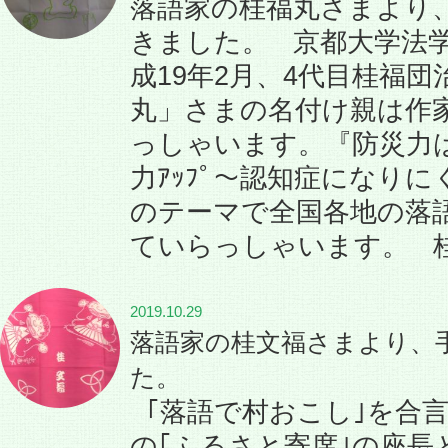
落語家の桂福丸さまより
きました。 京都大学法
成19年2月、4代目桂福団
丸」さまの名付け親は作
っしゃいます。『防災力
力ｱｯﾌﾟ～認知症になり
のテーマで全国各地の落
ていらっしゃいます。 
2019.10.29
落語家の桂文福さまより、
た。
｢落語で村おこし｣を合
の｢ふるさと寄席｣の座長