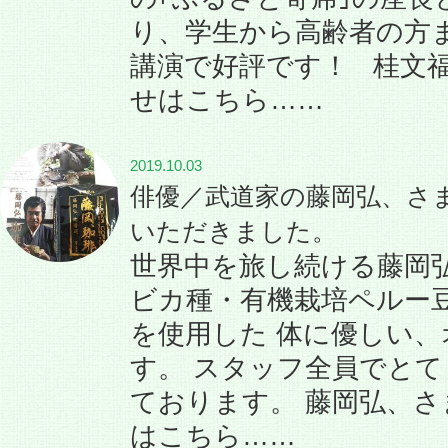
り、学生から高齢者の方
講演で好評です！ 桂文
せはこちら……
2019.10.03
俳優／武道家の藤岡弘、さ
いただきました。
世界中を旅し続ける藤岡
ビカ種・有機栽培ペルー
を使用した 体に優しい
す。 スタッフ全員でと
ております。 藤岡弘、
はこちら……